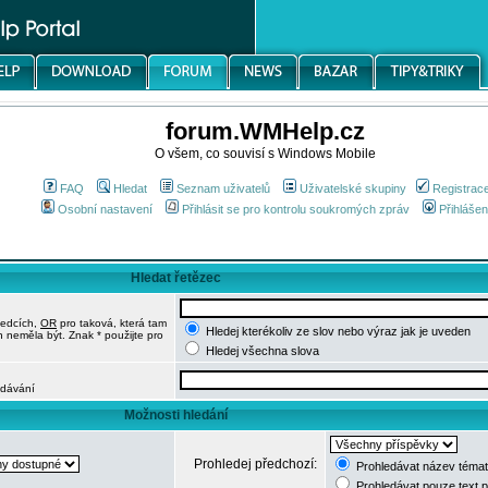
forum.WMHelp.cz
O všem, co souvisí s Windows Mobile
FAQ
Hledat
Seznam uživatelů
Uživatelské skupiny
Registrac
Osobní nastavení
Přihlásit se pro kontrolu soukromých zpráv
Přihlášen
Hledat řetězec
ledcích,
OR
pro taková, která tam
Hledej kterékoliv ze slov nebo výraz jak je uveden
h neměla být. Znak * použijte pro
Hledej všechna slova
edávání
Možnosti hledání
Prohledej předchozí:
Prohledávat název témat
Prohledávat pouze text 