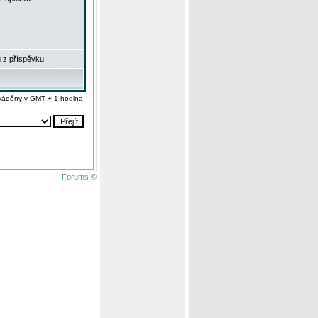
 z příspěvku
váděny v GMT + 1 hodina
Forums ©