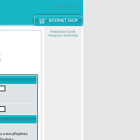
windowsmobile.cz
Reklama
/
Ceník
Vstup pro inzerenty
e
í
u a text příspěvku
příspěvku