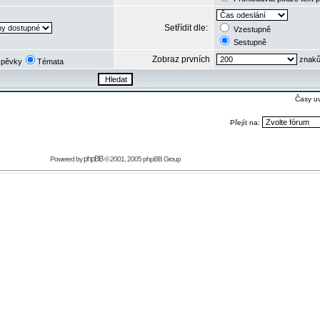
Setřídit dle:
Vzestupně
Sestupně
Zobraz prvních
znaků
spěvky
Témata
Časy u
Přejít na:
phpBB
Powered by
© 2001, 2005 phpBB Group