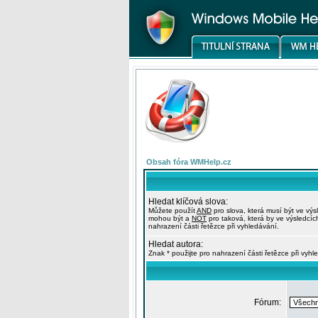
Obsah fóra WMHelp.cz
Hledat klíčová slova:
Můžete použít
AND
pro slova, která musí být ve výs
mohou být a
NOT
pro taková, která by ve výsledcíc
nahrazení části řetězce při vyhledávání.
Hledat autora:
Znak * použijte pro nahrazení části řetězce při vyhl
Fórum: