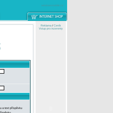
windowsmobile.cz
Reklama
/
Ceník
Vstup pro inzerenty
e
í
u a text příspěvku
příspěvku