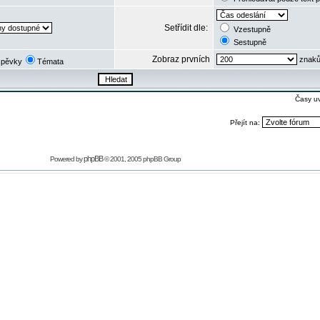
Setřídit dle:
Vzestupně
Sestupně
Zobraz prvních
znaků
spěvky
Témata
Časy u
Přejít na:
phpBB
Powered by
© 2001, 2005 phpBB Group