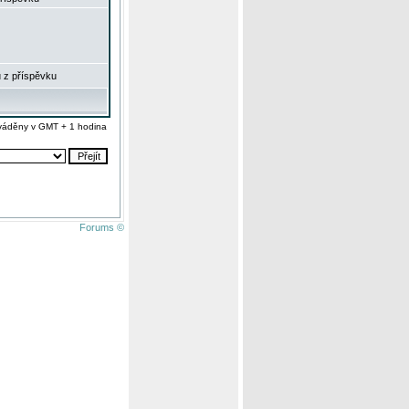
 z příspěvku
váděny v GMT + 1 hodina
Forums ©