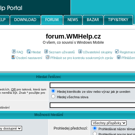
forum.WMHelp.cz
O všem, co souvisí s Windows Mobile
FAQ
Hledat
Seznam uživatelů
Uživatelské skupiny
Registrac
Osobní nastavení
Přihlásit se pro kontrolu soukromých zpráv
Přihlášen
Hledat řetězec
ledcích,
OR
pro taková, která tam
Hledej kterékoliv ze slov nebo výraz jak je uveden
h neměla být. Znak * použijte pro
Hledej všechna slova
edávání
Možnosti hledání
Prohledej předchozí:
Prohledávat název témat
Prohledávat pouze text 