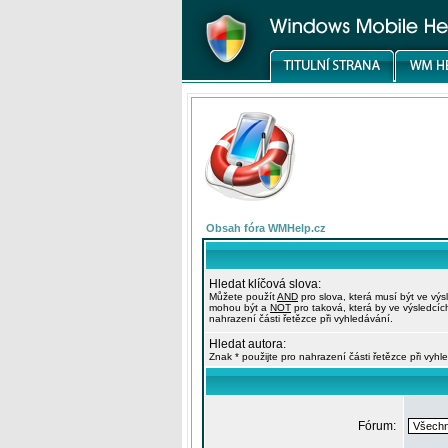
Obsah fóra WMHelp.cz
Hledat klíčová slova:
Můžete použít
AND
pro slova, která musí být ve výs
mohou být a
NOT
pro taková, která by ve výsledcíc
nahrazení části řetězce při vyhledávání.
Hledat autora:
Znak * použijte pro nahrazení části řetězce při vyhl
Fórum: