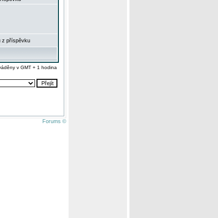
 z příspěvku
váděny v GMT + 1 hodina
Forums ©