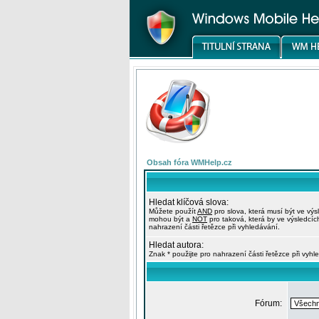
Obsah fóra WMHelp.cz
Hledat klíčová slova:
Můžete použít
AND
pro slova, která musí být ve výs
mohou být a
NOT
pro taková, která by ve výsledcíc
nahrazení části řetězce při vyhledávání.
Hledat autora:
Znak * použijte pro nahrazení části řetězce při vyhl
Fórum: