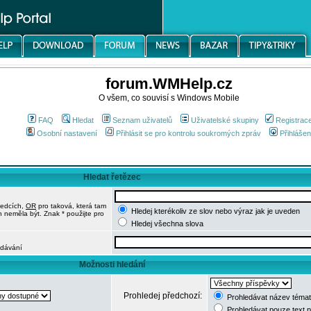
forum.WMHelp.cz
O všem, co souvisí s Windows Mobile
FAQ
Hledat
Seznam uživatelů
Uživatelské skupiny
Registrac
Osobní nastavení
Přihlásit se pro kontrolu soukromých zpráv
Přihlášen
Hledat řetězec
ledcích,
OR
pro taková, která tam
Hledej kterékoliv ze slov nebo výraz jak je uveden
h neměla být. Znak * použijte pro
Hledej všechna slova
edávání
Možnosti hledání
Prohledej předchozí:
Prohledávat název témat
Prohledávat pouze text 