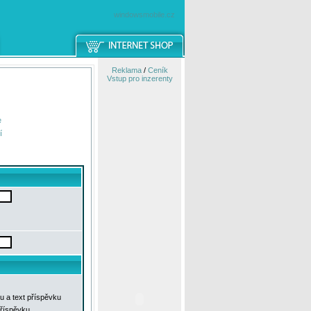
windowsmobile.cz
Reklama
/
Ceník
Vstup pro inzerenty
e
í
u a text příspěvku
příspěvku