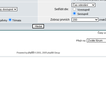
Setřídit dle:
Vzestupně
Sestupně
Zobraz prvních
znaků
spěvky
Témata
Časy u
Přejít na:
phpBB
Powered by
© 2001, 2005 phpBB Group