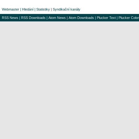
Webmaster
|
Hledání
|
Statistiky
|
Syndikační kanály
RSS News
|
RSS Downloads
|
Atom News
|
Atom Downloads
|
Plucker Text
|
Plucker Color