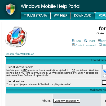
fo
O všem
FAQ
Hledat
Sez
Osobní nastavení
Při
Obsah fóra WMHelp.cz
Hledat řet
Hledat klíčová slova:
Můžete použít
AND
pro slova, která musí být ve výsledcích,
OR
pro taková, která tam
mohou být a
NOT
pro taková, která by ve výsledcích neměla být. Znak * použijte pro
nahrazení části řetězce při vyhledávání.
Hledat autora:
Znak * použijte pro nahrazení části řetězce při vyhledávání
Možnosti hl
Fórum: