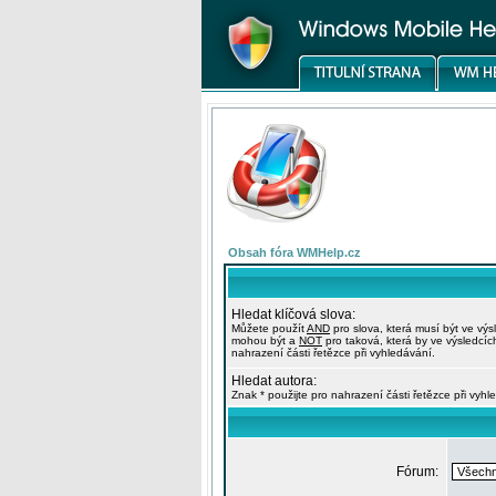
Obsah fóra WMHelp.cz
Hledat klíčová slova:
Můžete použít
AND
pro slova, která musí být ve výs
mohou být a
NOT
pro taková, která by ve výsledcíc
nahrazení části řetězce při vyhledávání.
Hledat autora:
Znak * použijte pro nahrazení části řetězce při vyhl
Fórum: