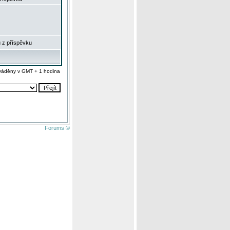
 z příspěvku
váděny v GMT + 1 hodina
Forums ©