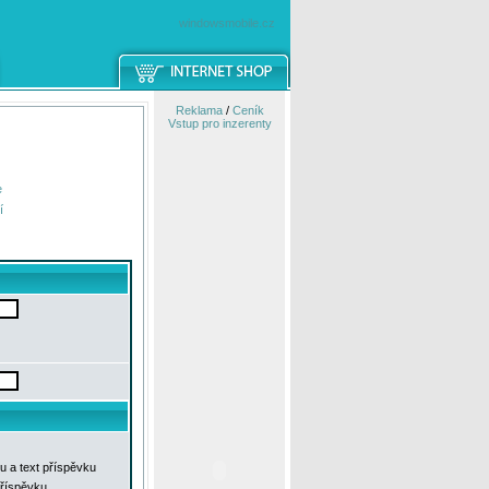
windowsmobile.cz
Reklama
/
Ceník
Vstup pro inzerenty
e
í
u a text příspěvku
příspěvku