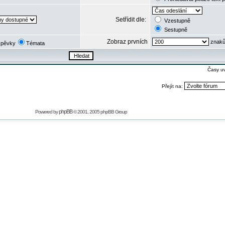
Setřídit dle:
Vzestupně
Sestupně
Zobraz prvních
znaků
spěvky
Témata
Časy u
Přejít na:
phpBB
Powered by
© 2001, 2005 phpBB Group