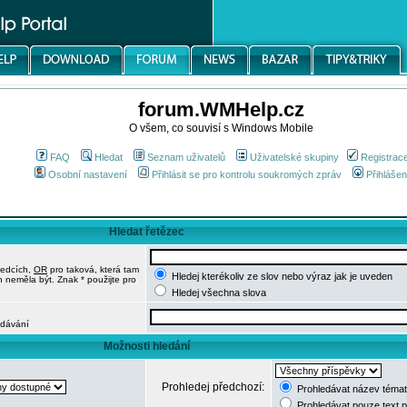
forum.WMHelp.cz
O všem, co souvisí s Windows Mobile
FAQ
Hledat
Seznam uživatelů
Uživatelské skupiny
Registrac
Osobní nastavení
Přihlásit se pro kontrolu soukromých zpráv
Přihlášen
Hledat řetězec
ledcích,
OR
pro taková, která tam
Hledej kterékoliv ze slov nebo výraz jak je uveden
h neměla být. Znak * použijte pro
Hledej všechna slova
edávání
Možnosti hledání
Prohledej předchozí:
Prohledávat název témat
Prohledávat pouze text 