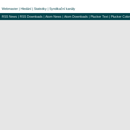
Webmaster
|
Hledání
|
Statistiky
|
Syndikační kanály
RSS News
|
RSS Downloads
|
Atom News
|
Atom Downloads
|
Plucker Text
|
Plucker Color