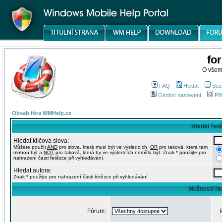
fo
O všem
FAQ
Hledat
Sez
Osobní nastavení
Při
Obsah fóra WMHelp.cz
Hledat řet
Hledat klíčová slova:
Můžete použít
AND
pro slova, která musí být ve výsledcích,
OR
pro taková, která tam
mohou být a
NOT
pro taková, která by ve výsledcích neměla být. Znak * použijte pro
nahrazení části řetězce při vyhledávání.
Hledat autora:
Znak * použijte pro nahrazení části řetězce při vyhledávání
Možnosti hl
Fórum: