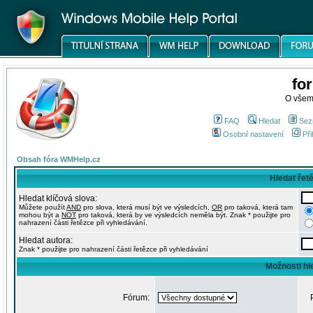
fo
O všem
FAQ
Hledat
Sez
Osobní nastavení
Při
Obsah fóra WMHelp.cz
Hledat řet
Hledat klíčová slova:
Můžete použít
AND
pro slova, která musí být ve výsledcích,
OR
pro taková, která tam
mohou být a
NOT
pro taková, která by ve výsledcích neměla být. Znak * použijte pro
nahrazení části řetězce při vyhledávání.
Hledat autora:
Znak * použijte pro nahrazení části řetězce při vyhledávání
Možnosti hl
Fórum: