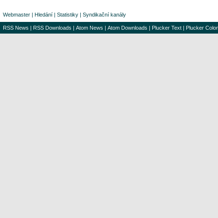
Webmaster
|
Hledání
|
Statistiky
|
Syndikační kanály
RSS News
|
RSS Downloads
|
Atom News
|
Atom Downloads
|
Plucker Text
|
Plucker Color