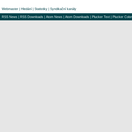
Webmaster
|
Hledání
|
Statistiky
|
Syndikační kanály
RSS News
|
RSS Downloads
|
Atom News
|
Atom Downloads
|
Plucker Text
|
Plucker Color