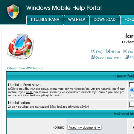
fo
O všem
FAQ
Hledat
Sez
Osobní nastavení
Při
Obsah fóra WMHelp.cz
Hledat řet
Hledat klíčová slova:
Můžete použít
AND
pro slova, která musí být ve výsledcích,
OR
pro taková, která tam
mohou být a
NOT
pro taková, která by ve výsledcích neměla být. Znak * použijte pro
nahrazení části řetězce při vyhledávání.
Hledat autora:
Znak * použijte pro nahrazení části řetězce při vyhledávání
Možnosti hl
Fórum: