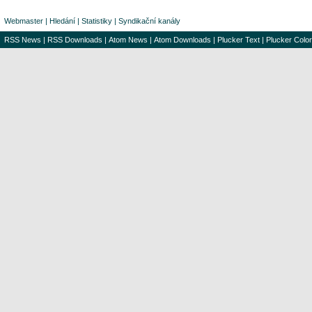
Webmaster
|
Hledání
|
Statistiky
|
Syndikační kanály
RSS News
|
RSS Downloads
|
Atom News
|
Atom Downloads
|
Plucker Text
|
Plucker Color