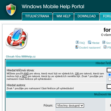
fo
O všem
FAQ
Hledat
Sez
Osobní nastavení
Při
Obsah fóra WMHelp.cz
Hledat řet
Hledat klíčová slova:
Můžete použít
AND
pro slova, která musí být ve výsledcích,
OR
pro taková, která tam
mohou být a
NOT
pro taková, která by ve výsledcích neměla být. Znak * použijte pro
nahrazení části řetězce při vyhledávání.
Hledat autora:
Znak * použijte pro nahrazení části řetězce při vyhledávání
Možnosti hl
Fórum: