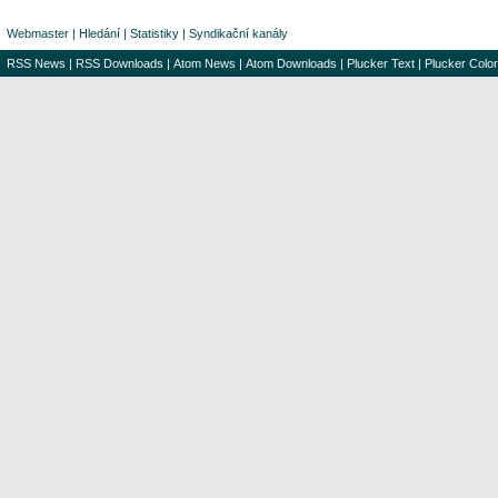
Webmaster
|
Hledání
|
Statistiky
|
Syndikační kanály
RSS News
|
RSS Downloads
|
Atom News
|
Atom Downloads
|
Plucker Text
|
Plucker Color