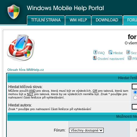
fo
O všem
FAQ
Hledat
Sez
Osobní nastavení
Při
Obsah fóra WMHelp.cz
Hledat řet
Hledat klíčová slova:
Můžete použít
AND
pro slova, která musí být ve výsledcích,
OR
pro taková, která tam
mohou být a
NOT
pro taková, která by ve výsledcích neměla být. Znak * použijte pro
nahrazení části řetězce při vyhledávání.
Hledat autora:
Znak * použijte pro nahrazení části řetězce při vyhledávání
Možnosti hl
Fórum: