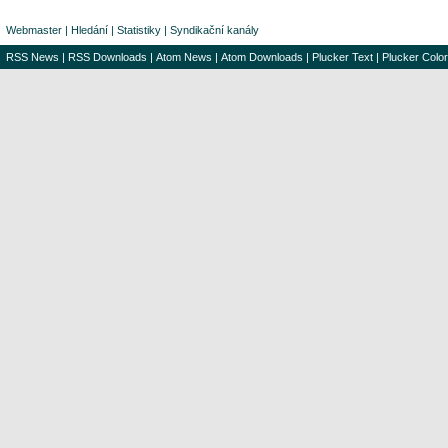
Webmaster
|
Hledání
|
Statistiky
|
Syndikační kanály
RSS News
|
RSS Downloads
|
Atom News
|
Atom Downloads
|
Plucker Text
|
Plucker Color