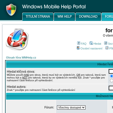
fo
O všem
FAQ
Hledat
Sez
Osobní nastavení
Při
Obsah fóra WMHelp.cz
Hledat řet
Hledat klíčová slova:
Můžete použít
AND
pro slova, která musí být ve výsledcích,
OR
pro taková, která tam
mohou být a
NOT
pro taková, která by ve výsledcích neměla být. Znak * použijte pro
nahrazení části řetězce při vyhledávání.
Hledat autora:
Znak * použijte pro nahrazení části řetězce při vyhledávání
Možnosti hl
Fórum: