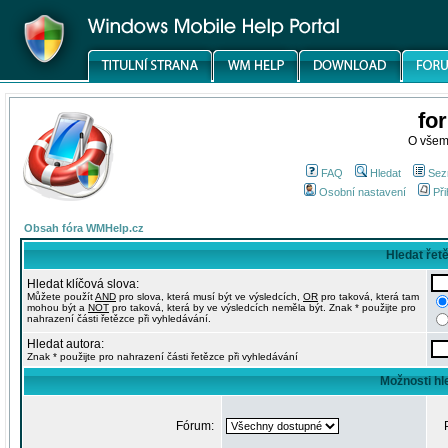
fo
O všem
FAQ
Hledat
Sez
Osobní nastavení
Při
Obsah fóra WMHelp.cz
Hledat řet
Hledat klíčová slova:
Můžete použít
AND
pro slova, která musí být ve výsledcích,
OR
pro taková, která tam
mohou být a
NOT
pro taková, která by ve výsledcích neměla být. Znak * použijte pro
nahrazení části řetězce při vyhledávání.
Hledat autora:
Znak * použijte pro nahrazení části řetězce při vyhledávání
Možnosti hl
Fórum: