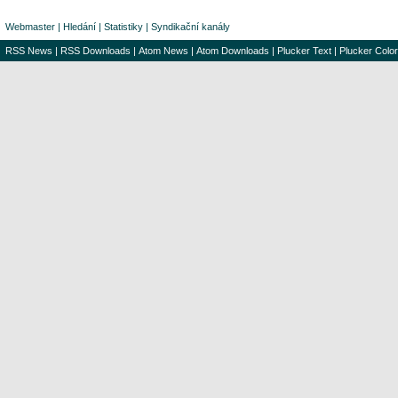
Webmaster
|
Hledání
|
Statistiky
|
Syndikační kanály
RSS News
|
RSS Downloads
|
Atom News
|
Atom Downloads
|
Plucker Text
|
Plucker Color