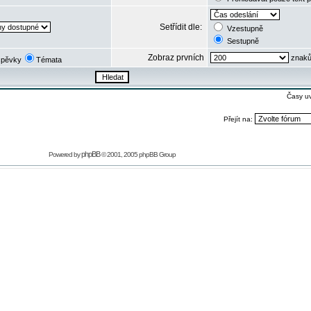
Setřídit dle:
Vzestupně
Sestupně
Zobraz prvních
znaků
spěvky
Témata
Časy u
Přejít na:
phpBB
Powered by
© 2001, 2005 phpBB Group