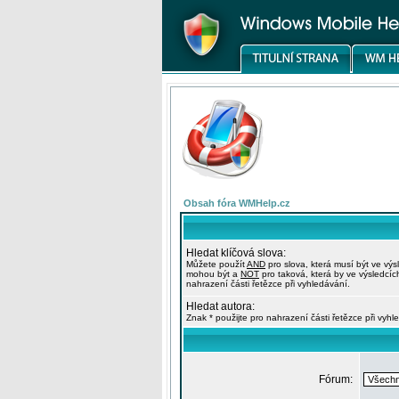
Obsah fóra WMHelp.cz
Hledat klíčová slova:
Můžete použít
AND
pro slova, která musí být ve výs
mohou být a
NOT
pro taková, která by ve výsledcíc
nahrazení části řetězce při vyhledávání.
Hledat autora:
Znak * použijte pro nahrazení části řetězce při vyhl
Fórum: