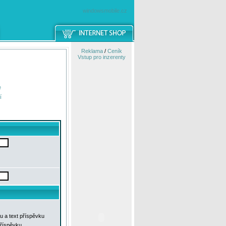
windowsmobile.cz
Reklama
/
Ceník
Vstup pro inzerenty
e
í
u a text příspěvku
příspěvku