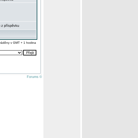
 z příspěvku
váděny v GMT + 1 hodina
Forums ©