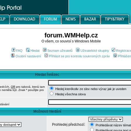
forum.WMHelp.cz
O všem, co souvisí s Windows Mobile
FAQ
Hledat
Seznam uživatelů
Uživatelské skupiny
Registrac
Osobní nastavení
Přihlásit se pro kontrolu soukromých zpráv
Přihlášen
Hledat řetězec
ledcích,
OR
pro taková, která tam
Hledej kterékoliv ze slov nebo výraz jak je uveden
h neměla být. Znak * použijte pro
Hledej všechna slova
edávání
Možnosti hledání
Prohledej předchozí:
Prohledávat název témat
Prohledávat pouze text 