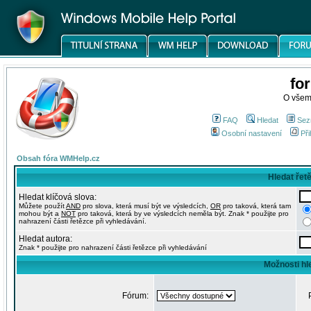
fo
O všem
FAQ
Hledat
Sez
Osobní nastavení
Při
Obsah fóra WMHelp.cz
Hledat řet
Hledat klíčová slova:
Můžete použít
AND
pro slova, která musí být ve výsledcích,
OR
pro taková, která tam
mohou být a
NOT
pro taková, která by ve výsledcích neměla být. Znak * použijte pro
nahrazení části řetězce při vyhledávání.
Hledat autora:
Znak * použijte pro nahrazení části řetězce při vyhledávání
Možnosti hl
Fórum: