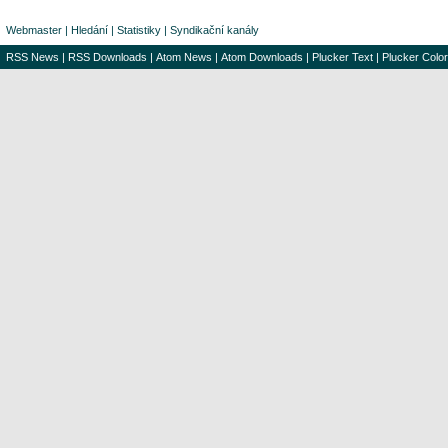
Webmaster
|
Hledání
|
Statistiky
|
Syndikační kanály
RSS News
|
RSS Downloads
|
Atom News
|
Atom Downloads
|
Plucker Text
|
Plucker Color