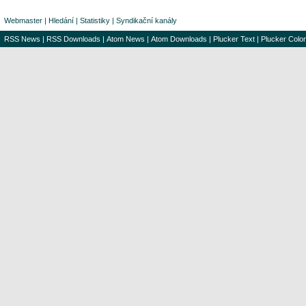
Webmaster
|
Hledání
|
Statistiky
|
Syndikační kanály
RSS News
|
RSS Downloads
|
Atom News
|
Atom Downloads
|
Plucker Text
|
Plucker Color