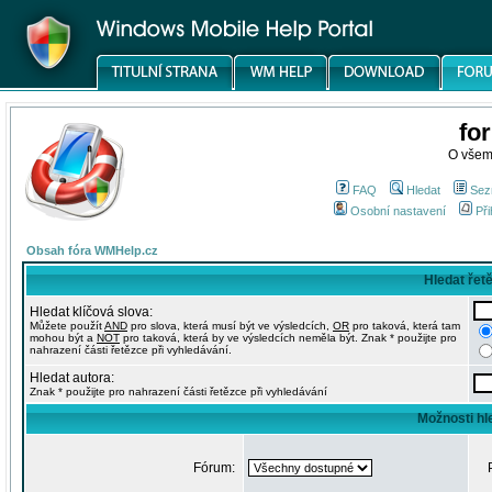
fo
O všem
FAQ
Hledat
Sez
Osobní nastavení
Při
Obsah fóra WMHelp.cz
Hledat řet
Hledat klíčová slova:
Můžete použít
AND
pro slova, která musí být ve výsledcích,
OR
pro taková, která tam
mohou být a
NOT
pro taková, která by ve výsledcích neměla být. Znak * použijte pro
nahrazení části řetězce při vyhledávání.
Hledat autora:
Znak * použijte pro nahrazení části řetězce při vyhledávání
Možnosti hl
Fórum: