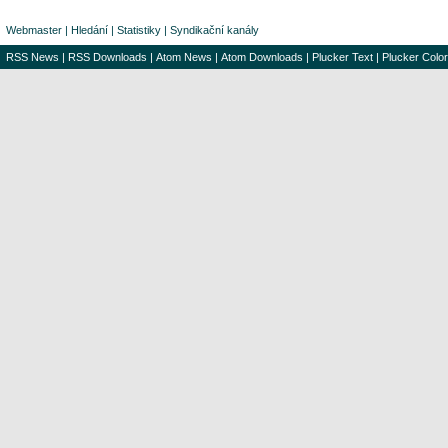
Webmaster
|
Hledání
|
Statistiky
|
Syndikační kanály
RSS News
|
RSS Downloads
|
Atom News
|
Atom Downloads
|
Plucker Text
|
Plucker Color