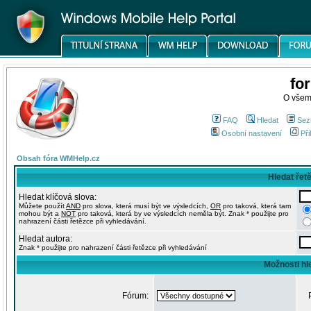
fo
O všem
FAQ
Hledat
Sez
Osobní nastavení
Při
Obsah fóra WMHelp.cz
Hledat řet
Hledat klíčová slova:
Můžete použít
AND
pro slova, která musí být ve výsledcích,
OR
pro taková, která tam
mohou být a
NOT
pro taková, která by ve výsledcích neměla být. Znak * použijte pro
nahrazení části řetězce při vyhledávání.
Hledat autora:
Znak * použijte pro nahrazení části řetězce při vyhledávání
Možnosti hl
Fórum: