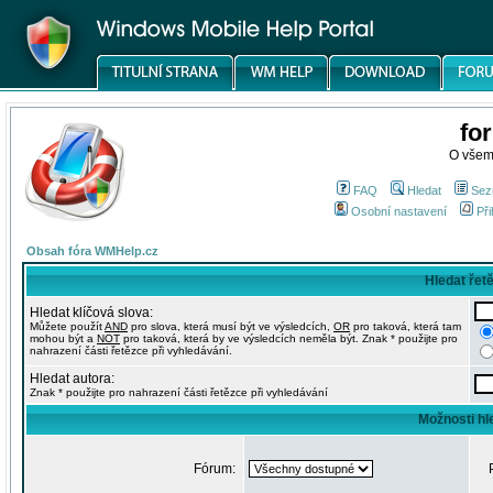
fo
O všem
FAQ
Hledat
Sez
Osobní nastavení
Při
Obsah fóra WMHelp.cz
Hledat řet
Hledat klíčová slova:
Můžete použít
AND
pro slova, která musí být ve výsledcích,
OR
pro taková, která tam
mohou být a
NOT
pro taková, která by ve výsledcích neměla být. Znak * použijte pro
nahrazení části řetězce při vyhledávání.
Hledat autora:
Znak * použijte pro nahrazení části řetězce při vyhledávání
Možnosti hl
Fórum: