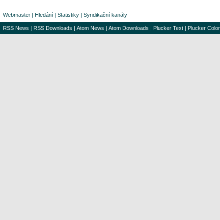
Webmaster
|
Hledání
|
Statistiky
|
Syndikační kanály
RSS News
|
RSS Downloads
|
Atom News
|
Atom Downloads
|
Plucker Text
|
Plucker Color