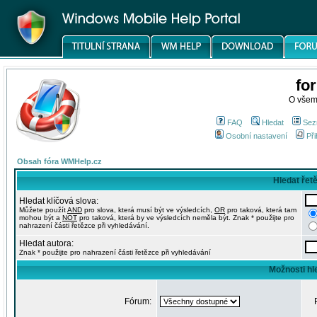
fo
O všem
FAQ
Hledat
Sez
Osobní nastavení
Při
Obsah fóra WMHelp.cz
Hledat řet
Hledat klíčová slova:
Můžete použít
AND
pro slova, která musí být ve výsledcích,
OR
pro taková, která tam
mohou být a
NOT
pro taková, která by ve výsledcích neměla být. Znak * použijte pro
nahrazení části řetězce při vyhledávání.
Hledat autora:
Znak * použijte pro nahrazení části řetězce při vyhledávání
Možnosti hl
Fórum: