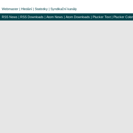
Webmaster
|
Hledání
|
Statistiky
|
Syndikační kanály
RSS News
|
RSS Downloads
|
Atom News
|
Atom Downloads
|
Plucker Text
|
Plucker Color