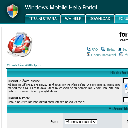
fo
O všem
FAQ
Hledat
Sez
Osobní nastavení
Při
Obsah fóra WMHelp.cz
Hledat řet
Hledat klíčová slova:
Můžete použít
AND
pro slova, která musí být ve výsledcích,
OR
pro taková, která tam
mohou být a
NOT
pro taková, která by ve výsledcích neměla být. Znak * použijte pro
nahrazení části řetězce při vyhledávání.
Hledat autora:
Znak * použijte pro nahrazení části řetězce při vyhledávání
Možnosti hl
Fórum: