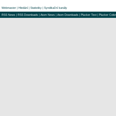
Webmaster
|
Hledání
|
Statistiky
|
Syndikační kanály
RSS News
|
RSS Downloads
|
Atom News
|
Atom Downloads
|
Plucker Text
|
Plucker Color