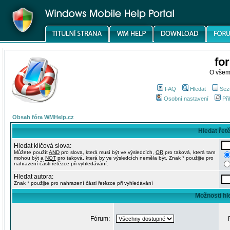
fo
O všem
FAQ
Hledat
Sez
Osobní nastavení
Při
Obsah fóra WMHelp.cz
Hledat řet
Hledat klíčová slova:
Můžete použít
AND
pro slova, která musí být ve výsledcích,
OR
pro taková, která tam
mohou být a
NOT
pro taková, která by ve výsledcích neměla být. Znak * použijte pro
nahrazení části řetězce při vyhledávání.
Hledat autora:
Znak * použijte pro nahrazení části řetězce při vyhledávání
Možnosti hl
Fórum: