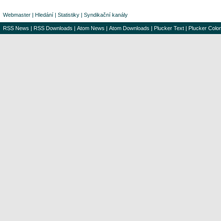
Webmaster
|
Hledání
|
Statistiky
|
Syndikační kanály
RSS News
|
RSS Downloads
|
Atom News
|
Atom Downloads
|
Plucker Text
|
Plucker Color