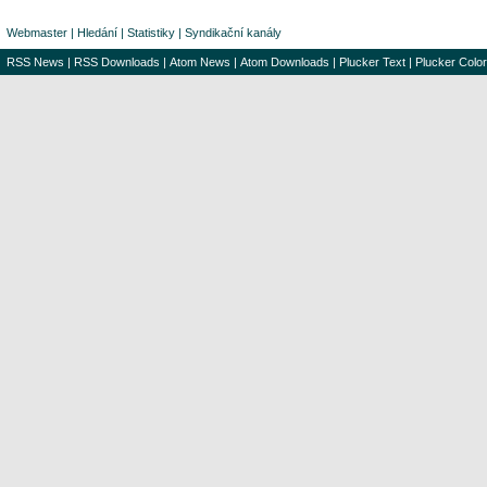
Webmaster
|
Hledání
|
Statistiky
|
Syndikační kanály
RSS News
|
RSS Downloads
|
Atom News
|
Atom Downloads
|
Plucker Text
|
Plucker Color