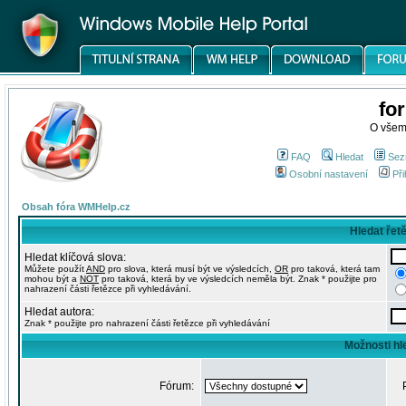
fo
O všem
FAQ
Hledat
Sez
Osobní nastavení
Při
Obsah fóra WMHelp.cz
Hledat řet
Hledat klíčová slova:
Můžete použít
AND
pro slova, která musí být ve výsledcích,
OR
pro taková, která tam
mohou být a
NOT
pro taková, která by ve výsledcích neměla být. Znak * použijte pro
nahrazení části řetězce při vyhledávání.
Hledat autora:
Znak * použijte pro nahrazení části řetězce při vyhledávání
Možnosti hl
Fórum: