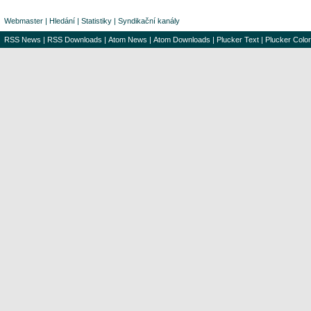
Webmaster
|
Hledání
|
Statistiky
|
Syndikační kanály
RSS News
|
RSS Downloads
|
Atom News
|
Atom Downloads
|
Plucker Text
|
Plucker Color