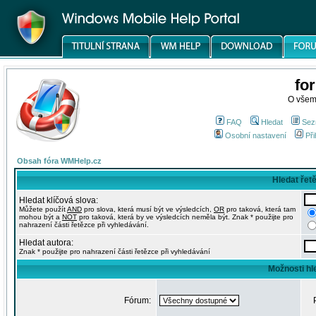
fo
O všem
FAQ
Hledat
Sez
Osobní nastavení
Při
Obsah fóra WMHelp.cz
Hledat řet
Hledat klíčová slova:
Můžete použít
AND
pro slova, která musí být ve výsledcích,
OR
pro taková, která tam
mohou být a
NOT
pro taková, která by ve výsledcích neměla být. Znak * použijte pro
nahrazení části řetězce při vyhledávání.
Hledat autora:
Znak * použijte pro nahrazení části řetězce při vyhledávání
Možnosti hl
Fórum: