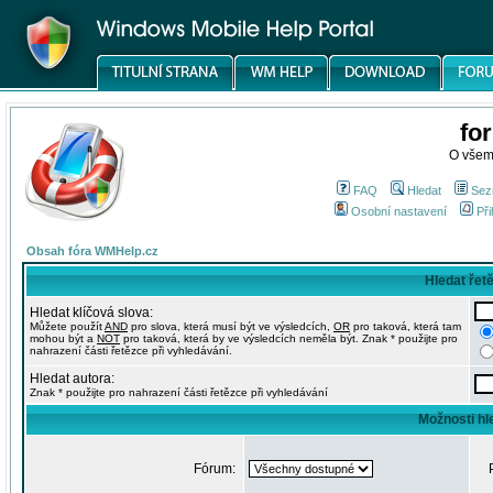
fo
O všem
FAQ
Hledat
Sez
Osobní nastavení
Při
Obsah fóra WMHelp.cz
Hledat řet
Hledat klíčová slova:
Můžete použít
AND
pro slova, která musí být ve výsledcích,
OR
pro taková, která tam
mohou být a
NOT
pro taková, která by ve výsledcích neměla být. Znak * použijte pro
nahrazení části řetězce při vyhledávání.
Hledat autora:
Znak * použijte pro nahrazení části řetězce při vyhledávání
Možnosti hl
Fórum: