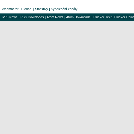
Webmaster
|
Hledání
|
Statistiky
|
Syndikační kanály
RSS News
|
RSS Downloads
|
Atom News
|
Atom Downloads
|
Plucker Text
|
Plucker Color