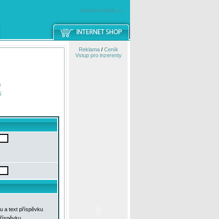
windowsmobile.cz
Reklama
/
Ceník
Vstup pro inzerenty
e
í
u a text příspěvku
příspěvku