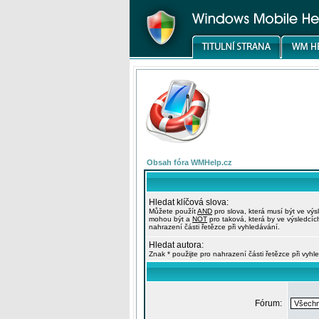
Obsah fóra WMHelp.cz
Hledat klíčová slova:
Můžete použít
AND
pro slova, která musí být ve výs
mohou být a
NOT
pro taková, která by ve výsledcíc
nahrazení části řetězce při vyhledávání.
Hledat autora:
Znak * použijte pro nahrazení části řetězce při vyhl
Fórum: