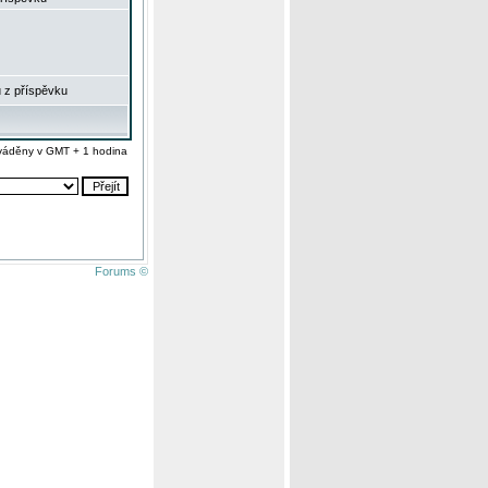
 z příspěvku
váděny v GMT + 1 hodina
Forums ©