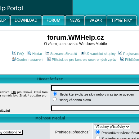
forum.WMHelp.cz
O všem, co souvisí s Windows Mobile
FAQ
Hledat
Seznam uživatelů
Uživatelské skupiny
Registrac
Osobní nastavení
Přihlásit se pro kontrolu soukromých zpráv
Přihlášen
Hledat řetězec
ledcích,
OR
pro taková, která tam
Hledej kterékoliv ze slov nebo výraz jak je uveden
h neměla být. Znak * použijte pro
Hledej všechna slova
edávání
Možnosti hledání
Prohledej předchozí:
Prohledávat název témat
Prohledávat pouze text 