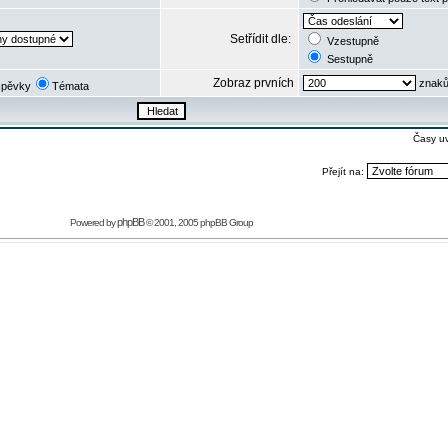
Setřídit dle:
Vzestupně
Sestupně
Zobraz prvních
znaků
spěvky
Témata
Časy u
Přejít na:
phpBB
Powered by
© 2001, 2005 phpBB Group