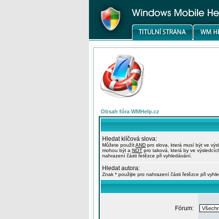
Obsah fóra WMHelp.cz
Hledat klíčová slova:
Můžete použít
AND
pro slova, která musí být ve výs
mohou být a
NOT
pro taková, která by ve výsledcíc
nahrazení části řetězce při vyhledávání.
Hledat autora:
Znak * použijte pro nahrazení části řetězce při vyhl
Fórum: