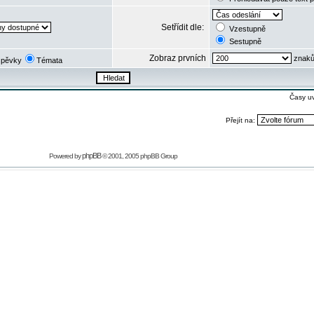
Setřídit dle:
Vzestupně
Sestupně
Zobraz prvních
znaků
spěvky
Témata
Časy u
Přejít na:
phpBB
Powered by
© 2001, 2005 phpBB Group