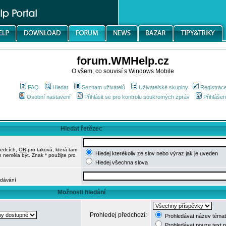
forum.WMHelp.cz
O všem, co souvisí s Windows Mobile
FAQ
Hledat
Seznam uživatelů
Uživatelské skupiny
Registrac
Osobní nastavení
Přihlásit se pro kontrolu soukromých zpráv
Přihlášen
Hledat řetězec
ledcích,
OR
pro taková, která tam
Hledej kterékoliv ze slov nebo výraz jak je uveden
h neměla být. Znak * použijte pro
Hledej všechna slova
edávání
Možnosti hledání
Prohledej předchozí:
Prohledávat název témat
Prohledávat pouze text 