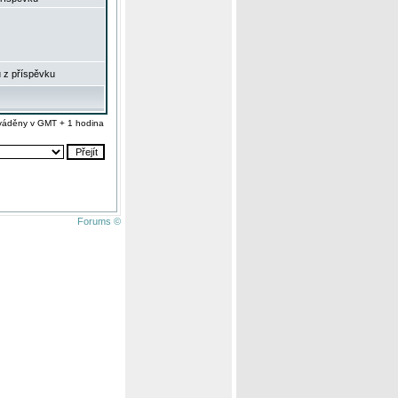
 z příspěvku
váděny v GMT + 1 hodina
Forums ©