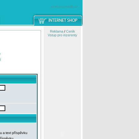
windowsmobile.cz
Reklama
/
Ceník
Vstup pro inzerenty
e
í
u a text příspěvku
příspěvku