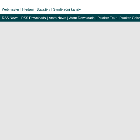
Webmaster
|
Hledání
|
Statistiky
|
Syndikační kanály
RSS News
|
RSS Downloads
|
Atom News
|
Atom Downloads
|
Plucker Text
|
Plucker Color