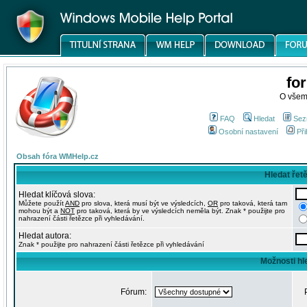
fo
O všem
FAQ
Hledat
Sez
Osobní nastavení
Při
Obsah fóra WMHelp.cz
Hledat řet
Hledat klíčová slova:
Můžete použít
AND
pro slova, která musí být ve výsledcích,
OR
pro taková, která tam
mohou být a
NOT
pro taková, která by ve výsledcích neměla být. Znak * použijte pro
nahrazení části řetězce při vyhledávání.
Hledat autora:
Znak * použijte pro nahrazení části řetězce při vyhledávání
Možnosti hl
Fórum: