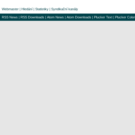
Webmaster
|
Hledání
|
Statistiky
|
Syndikační kanály
RSS News
|
RSS Downloads
|
Atom News
|
Atom Downloads
|
Plucker Text
|
Plucker Color