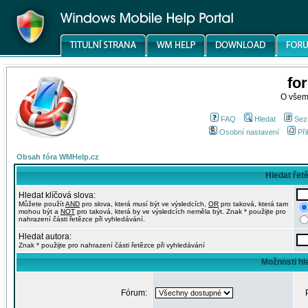
fo
O všem
FAQ
Hledat
Sez
Osobní nastavení
Při
Obsah fóra WMHelp.cz
Hledat řet
Hledat klíčová slova:
Můžete použít
AND
pro slova, která musí být ve výsledcích,
OR
pro taková, která tam
mohou být a
NOT
pro taková, která by ve výsledcích neměla být. Znak * použijte pro
nahrazení části řetězce při vyhledávání.
Hledat autora:
Znak * použijte pro nahrazení části řetězce při vyhledávání
Možnosti hl
Fórum: