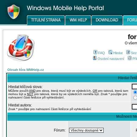
fo
O všem
FAQ
Hledat
Sez
Osobní nastavení
Při
Obsah fóra WMHelp.cz
Hledat řet
Hledat klíčová slova:
Můžete použít
AND
pro slova, která musí být ve výsledcích,
OR
pro taková, která tam
mohou být a
NOT
pro taková, která by ve výsledcích neměla být. Znak * použijte pro
nahrazení části řetězce při vyhledávání.
Hledat autora:
Znak * použijte pro nahrazení části řetězce při vyhledávání
Možnosti hl
Fórum: