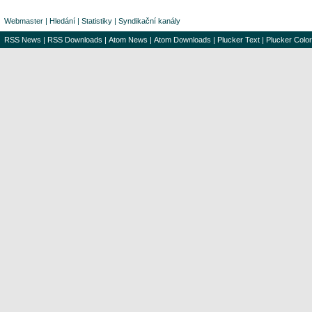
Webmaster
|
Hledání
|
Statistiky
|
Syndikační kanály
RSS News
|
RSS Downloads
|
Atom News
|
Atom Downloads
|
Plucker Text
|
Plucker Color