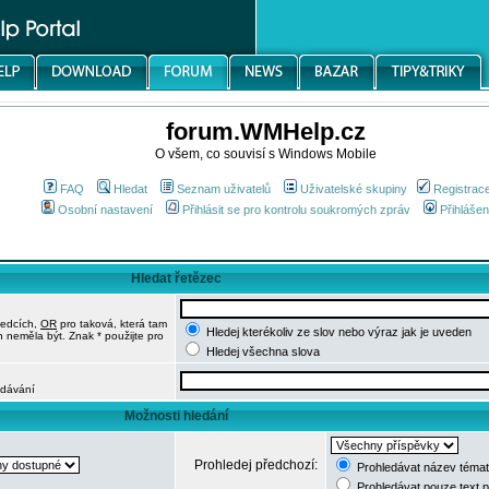
forum.WMHelp.cz
O všem, co souvisí s Windows Mobile
FAQ
Hledat
Seznam uživatelů
Uživatelské skupiny
Registrac
Osobní nastavení
Přihlásit se pro kontrolu soukromých zpráv
Přihlášen
Hledat řetězec
ledcích,
OR
pro taková, která tam
Hledej kterékoliv ze slov nebo výraz jak je uveden
h neměla být. Znak * použijte pro
Hledej všechna slova
edávání
Možnosti hledání
Prohledej předchozí:
Prohledávat název témat
Prohledávat pouze text 