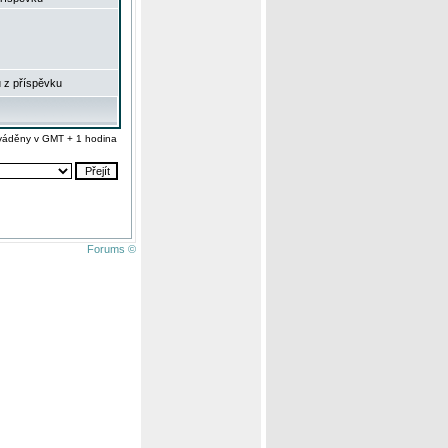
 z příspěvku
váděny v GMT + 1 hodina
Forums ©