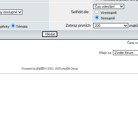
Setřídit dle:
Vzestupně
Sestupně
Zobraz prvních
znaků
spěvky
Témata
Časy u
Přejít na:
phpBB
Powered by
© 2001, 2005 phpBB Group