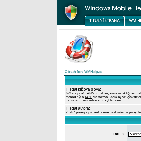
Obsah fóra WMHelp.cz
Hledat klíčová slova:
Můžete použít
AND
pro slova, která musí být ve výs
mohou být a
NOT
pro taková, která by ve výsledcíc
nahrazení části řetězce při vyhledávání.
Hledat autora:
Znak * použijte pro nahrazení části řetězce při vyhl
Fórum: