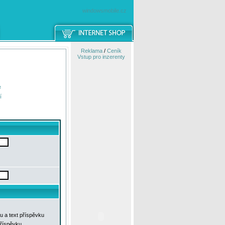
windowsmobile.cz
Reklama
/
Ceník
Vstup pro inzerenty
e
í
u a text příspěvku
příspěvku