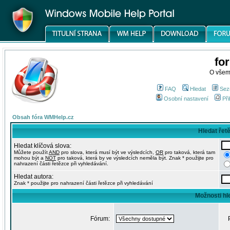
fo
O všem
FAQ
Hledat
Sez
Osobní nastavení
Při
Obsah fóra WMHelp.cz
Hledat řet
Hledat klíčová slova:
Můžete použít
AND
pro slova, která musí být ve výsledcích,
OR
pro taková, která tam
mohou být a
NOT
pro taková, která by ve výsledcích neměla být. Znak * použijte pro
nahrazení části řetězce při vyhledávání.
Hledat autora:
Znak * použijte pro nahrazení části řetězce při vyhledávání
Možnosti hl
Fórum: