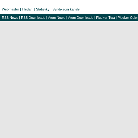
Webmaster
|
Hledání
|
Statistiky
|
Syndikační kanály
RSS News
|
RSS Downloads
|
Atom News
|
Atom Downloads
|
Plucker Text
|
Plucker Color