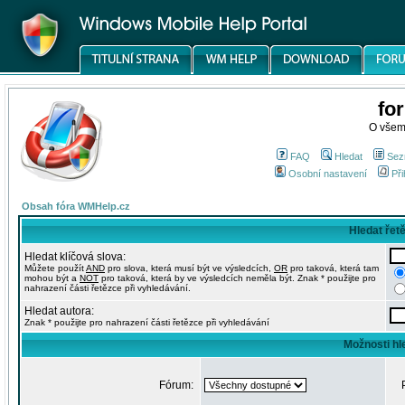
fo
O všem
FAQ
Hledat
Sez
Osobní nastavení
Při
Obsah fóra WMHelp.cz
Hledat řet
Hledat klíčová slova:
Můžete použít
AND
pro slova, která musí být ve výsledcích,
OR
pro taková, která tam
mohou být a
NOT
pro taková, která by ve výsledcích neměla být. Znak * použijte pro
nahrazení části řetězce při vyhledávání.
Hledat autora:
Znak * použijte pro nahrazení části řetězce při vyhledávání
Možnosti hl
Fórum: