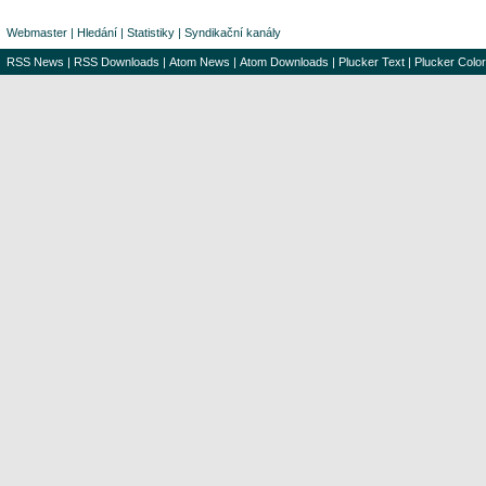
Webmaster
|
Hledání
|
Statistiky
|
Syndikační kanály
RSS News
|
RSS Downloads
|
Atom News
|
Atom Downloads
|
Plucker Text
|
Plucker Color