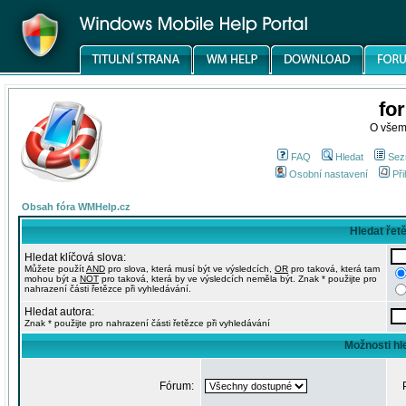
fo
O všem
FAQ
Hledat
Sez
Osobní nastavení
Při
Obsah fóra WMHelp.cz
Hledat řet
Hledat klíčová slova:
Můžete použít
AND
pro slova, která musí být ve výsledcích,
OR
pro taková, která tam
mohou být a
NOT
pro taková, která by ve výsledcích neměla být. Znak * použijte pro
nahrazení části řetězce při vyhledávání.
Hledat autora:
Znak * použijte pro nahrazení části řetězce při vyhledávání
Možnosti hl
Fórum: