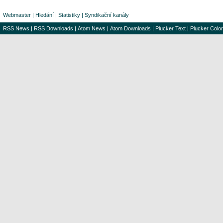
Webmaster
|
Hledání
|
Statistiky
|
Syndikační kanály
RSS News
|
RSS Downloads
|
Atom News
|
Atom Downloads
|
Plucker Text
|
Plucker Color