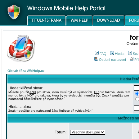
fo
O všem
FAQ
Hledat
Sez
Osobní nastavení
Při
Obsah fóra WMHelp.cz
Hledat řet
Hledat klíčová slova:
Můžete použít
AND
pro slova, která musí být ve výsledcích,
OR
pro taková, která tam
mohou být a
NOT
pro taková, která by ve výsledcích neměla být. Znak * použijte pro
nahrazení části řetězce při vyhledávání.
Hledat autora:
Znak * použijte pro nahrazení části řetězce při vyhledávání
Možnosti hl
Fórum: