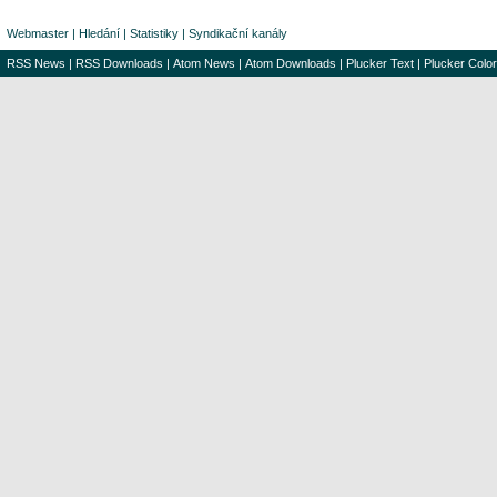
Webmaster
|
Hledání
|
Statistiky
|
Syndikační kanály
RSS News
|
RSS Downloads
|
Atom News
|
Atom Downloads
|
Plucker Text
|
Plucker Color