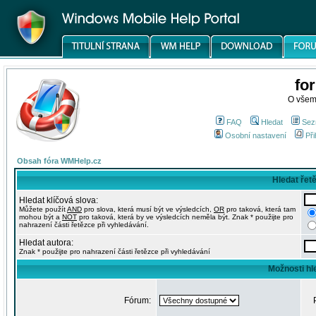
fo
O všem
FAQ
Hledat
Sez
Osobní nastavení
Při
Obsah fóra WMHelp.cz
Hledat řet
Hledat klíčová slova:
Můžete použít
AND
pro slova, která musí být ve výsledcích,
OR
pro taková, která tam
mohou být a
NOT
pro taková, která by ve výsledcích neměla být. Znak * použijte pro
nahrazení části řetězce při vyhledávání.
Hledat autora:
Znak * použijte pro nahrazení části řetězce při vyhledávání
Možnosti hl
Fórum: