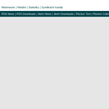
Webmaster
|
Hledání
|
Statistiky
|
Syndikační kanály
RSS News
|
RSS Downloads
|
Atom News
|
Atom Downloads
|
Plucker Text
|
Plucker Color