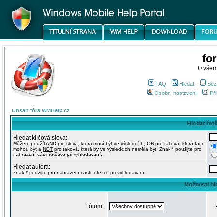
fo
O všem
FAQ
Hledat
Sez
Osobní nastavení
Při
Obsah fóra WMHelp.cz
Hledat řet
Hledat klíčová slova:
Můžete použít
AND
pro slova, která musí být ve výsledcích,
OR
pro taková, která tam
mohou být a
NOT
pro taková, která by ve výsledcích neměla být. Znak * použijte pro
nahrazení části řetězce při vyhledávání.
Hledat autora:
Znak * použijte pro nahrazení části řetězce při vyhledávání
Možnosti hl
Fórum: