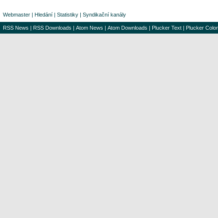
Webmaster
|
Hledání
|
Statistiky
|
Syndikační kanály
RSS News
|
RSS Downloads
|
Atom News
|
Atom Downloads
|
Plucker Text
|
Plucker Color