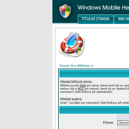
Obsah fóra WMHelp.cz
Hledat klíčová slova:
Můžete použít
AND
pro slova, která musí být ve výs
mohou být a
NOT
pro taková, která by ve výsledcíc
nahrazení části řetězce při vyhledávání.
Hledat autora:
Znak * použijte pro nahrazení části řetězce při vyhl
Fórum: