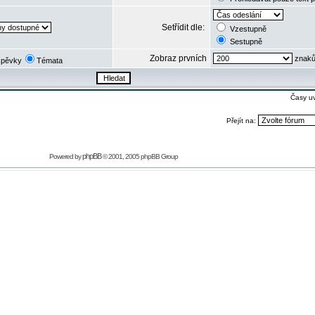
Setřídit dle:
Vzestupně
Sestupně
Zobraz prvních
znaků
spěvky
Témata
Časy u
Přejít na:
phpBB
Powered by
© 2001, 2005 phpBB Group