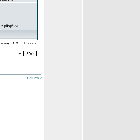
 z příspěvku
váděny v GMT + 1 hodina
Forums ©