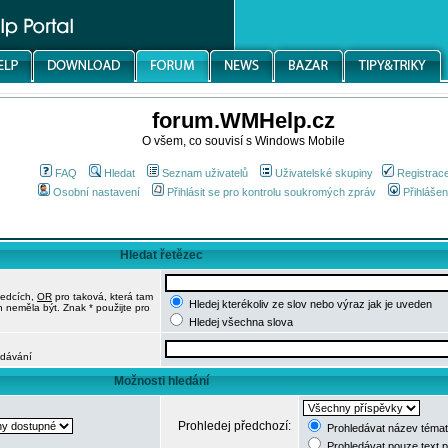
forum.WMHelp.cz
O všem, co souvisí s Windows Mobile
FAQ
Hledat
Seznam uživatelů
Uživatelské skupiny
Registrac
Osobní nastavení
Přihlásit se pro kontrolu soukromých zpráv
Přihlášen
Hledat řetězec
ledcích,
OR
pro taková, která tam
Hledej kterékoliv ze slov nebo výraz jak je uveden
h neměla být. Znak * použijte pro
Hledej všechna slova
edávání
Možnosti hledání
Prohledej předchozí:
Prohledávat název témat
Prohledávat pouze text 