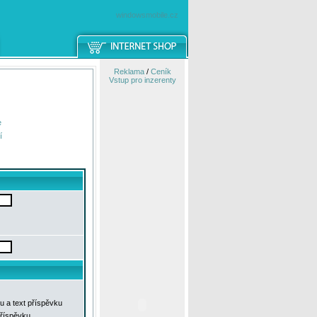
windowsmobile.cz
Reklama
/
Ceník
Vstup pro inzerenty
e
í
u a text příspěvku
příspěvku