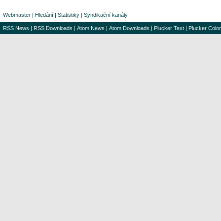
Webmaster
|
Hledání
|
Statistiky
|
Syndikační kanály
RSS News
|
RSS Downloads
|
Atom News
|
Atom Downloads
|
Plucker Text
|
Plucker Color