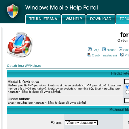
fo
O všem
FAQ
Hledat
Sez
Osobní nastavení
Při
Obsah fóra WMHelp.cz
Hledat řet
Hledat klíčová slova:
Můžete použít
AND
pro slova, která musí být ve výsledcích,
OR
pro taková, která tam
mohou být a
NOT
pro taková, která by ve výsledcích neměla být. Znak * použijte pro
nahrazení části řetězce při vyhledávání.
Hledat autora:
Znak * použijte pro nahrazení části řetězce při vyhledávání
Možnosti hl
Fórum: