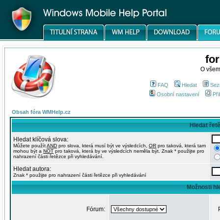
fo
O všem
FAQ
Hledat
Sez
Osobní nastavení
Při
Obsah fóra WMHelp.cz
Hledat řet
Hledat klíčová slova:
Můžete použít
AND
pro slova, která musí být ve výsledcích,
OR
pro taková, která tam
mohou být a
NOT
pro taková, která by ve výsledcích neměla být. Znak * použijte pro
nahrazení části řetězce při vyhledávání.
Hledat autora:
Znak * použijte pro nahrazení části řetězce při vyhledávání
Možnosti hl
Fórum: