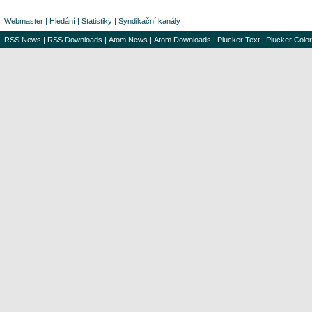
Webmaster
|
Hledání
|
Statistiky
|
Syndikační kanály
RSS News
|
RSS Downloads
|
Atom News
|
Atom Downloads
|
Plucker Text
|
Plucker Color