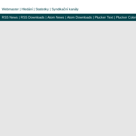
Webmaster
|
Hledání
|
Statistiky
|
Syndikační kanály
RSS News
|
RSS Downloads
|
Atom News
|
Atom Downloads
|
Plucker Text
|
Plucker Color