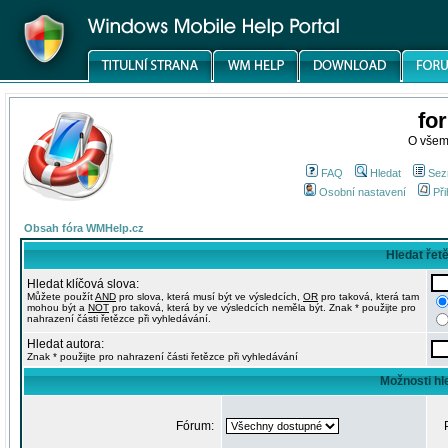
fo
O všem
FAQ
Hledat
Sez
Osobní nastavení
Při
Obsah fóra WMHelp.cz
Hledat řet
Hledat klíčová slova:
Můžete použít
AND
pro slova, která musí být ve výsledcích,
OR
pro taková, která tam
mohou být a
NOT
pro taková, která by ve výsledcích neměla být. Znak * použijte pro
nahrazení části řetězce při vyhledávání.
Hledat autora:
Znak * použijte pro nahrazení části řetězce při vyhledávání
Možnosti hl
Fórum: