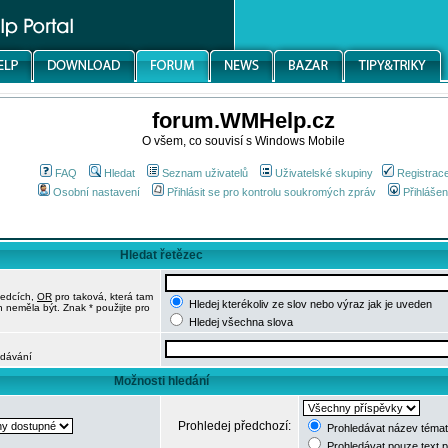
forum.WMHelp.cz
O všem, co souvisí s Windows Mobile
FAQ
Hledat
Seznam uživatelů
Uživatelské skupiny
Registrac
Osobní nastavení
Přihlásit se pro kontrolu soukromých zpráv
Přihlášen
Hledat řetězec
ledcích,
OR
pro taková, která tam
Hledej kterékoliv ze slov nebo výraz jak je uveden
h neměla být. Znak * použijte pro
Hledej všechna slova
edávání
Možnosti hledání
Prohledej předchozí:
Prohledávat název témat
Prohledávat pouze text 