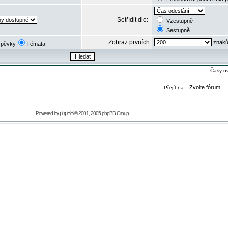
Setřídit dle:
Vzestupně
Sestupně
Zobraz prvních
znaků
spěvky
Témata
Časy u
Přejít na:
phpBB
Powered by
© 2001, 2005 phpBB Group