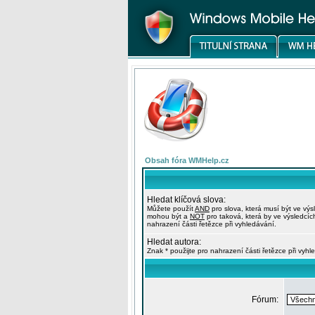
Obsah fóra WMHelp.cz
Hledat klíčová slova:
Můžete použít
AND
pro slova, která musí být ve výs
mohou být a
NOT
pro taková, která by ve výsledcíc
nahrazení části řetězce při vyhledávání.
Hledat autora:
Znak * použijte pro nahrazení části řetězce při vyhl
Fórum: