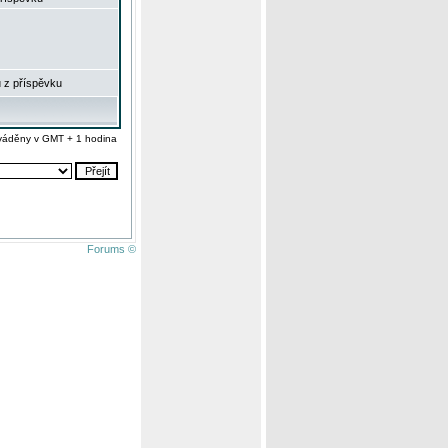
 z příspěvku
váděny v GMT + 1 hodina
Forums ©