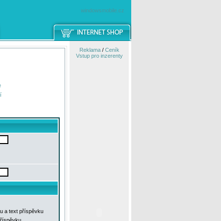
windowsmobile.cz
Reklama
/
Ceník
Vstup pro inzerenty
e
í
u a text příspěvku
příspěvku