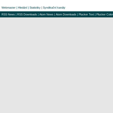
Webmaster
|
Hledání
|
Statistiky
|
Syndikační kanály
RSS News
|
RSS Downloads
|
Atom News
|
Atom Downloads
|
Plucker Text
|
Plucker Color