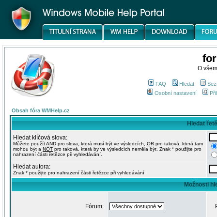
fo
O všem
FAQ
Hledat
Sez
Osobní nastavení
Při
Obsah fóra WMHelp.cz
Hledat řet
Hledat klíčová slova:
Můžete použít
AND
pro slova, která musí být ve výsledcích,
OR
pro taková, která tam
mohou být a
NOT
pro taková, která by ve výsledcích neměla být. Znak * použijte pro
nahrazení části řetězce při vyhledávání.
Hledat autora:
Znak * použijte pro nahrazení části řetězce při vyhledávání
Možnosti hl
Fórum: