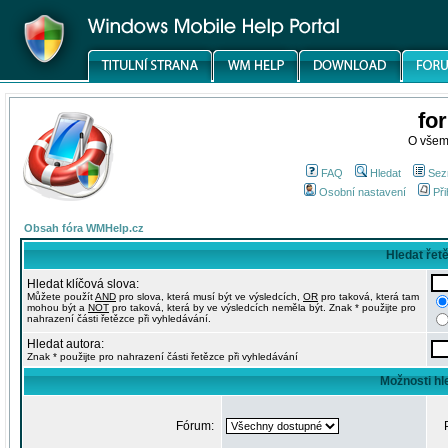
fo
O všem
FAQ
Hledat
Sez
Osobní nastavení
Při
Obsah fóra WMHelp.cz
Hledat řet
Hledat klíčová slova:
Můžete použít
AND
pro slova, která musí být ve výsledcích,
OR
pro taková, která tam
mohou být a
NOT
pro taková, která by ve výsledcích neměla být. Znak * použijte pro
nahrazení části řetězce při vyhledávání.
Hledat autora:
Znak * použijte pro nahrazení části řetězce při vyhledávání
Možnosti hl
Fórum: