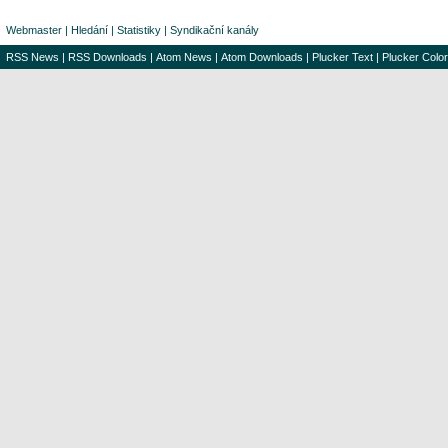
Webmaster
|
Hledání
|
Statistiky
|
Syndikační kanály
RSS News
|
RSS Downloads
|
Atom News
|
Atom Downloads
|
Plucker Text
|
Plucker Color