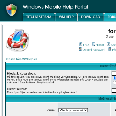
fo
O všem
FAQ
Hledat
Sez
Osobní nastavení
Při
Obsah fóra WMHelp.cz
Hledat řet
Hledat klíčová slova:
Můžete použít
AND
pro slova, která musí být ve výsledcích,
OR
pro taková, která tam
mohou být a
NOT
pro taková, která by ve výsledcích neměla být. Znak * použijte pro
nahrazení části řetězce při vyhledávání.
Hledat autora:
Znak * použijte pro nahrazení části řetězce při vyhledávání
Možnosti hl
Fórum: