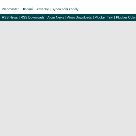
Webmaster
|
Hledání
|
Statistiky
|
Syndikační kanály
RSS News
|
RSS Downloads
|
Atom News
|
Atom Downloads
|
Plucker Text
|
Plucker Color