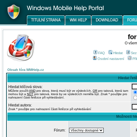
fo
O všem
FAQ
Hledat
Sez
Osobní nastavení
Při
Obsah fóra WMHelp.cz
Hledat řet
Hledat klíčová slova:
Můžete použít
AND
pro slova, která musí být ve výsledcích,
OR
pro taková, která tam
mohou být a
NOT
pro taková, která by ve výsledcích neměla být. Znak * použijte pro
nahrazení části řetězce při vyhledávání.
Hledat autora:
Znak * použijte pro nahrazení části řetězce při vyhledávání
Možnosti hl
Fórum: