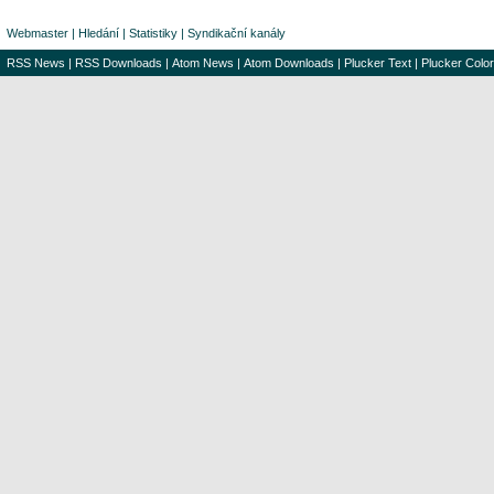
Webmaster
|
Hledání
|
Statistiky
|
Syndikační kanály
RSS News
|
RSS Downloads
|
Atom News
|
Atom Downloads
|
Plucker Text
|
Plucker Color