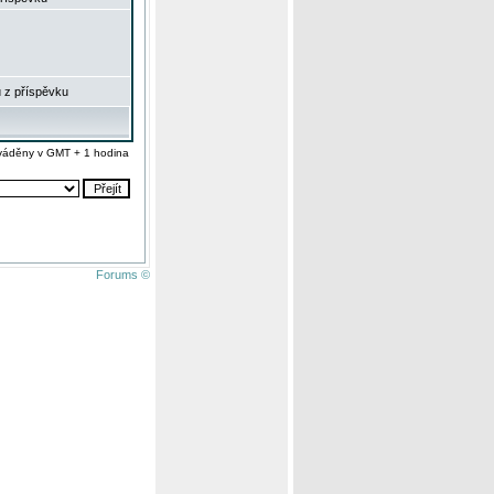
 z příspěvku
váděny v GMT + 1 hodina
Forums ©