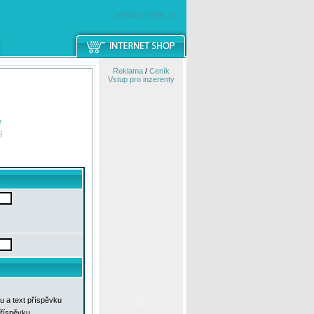
windowsmobile.cz
Reklama
/
Ceník
Vstup pro inzerenty
e
í
u a text příspěvku
příspěvku