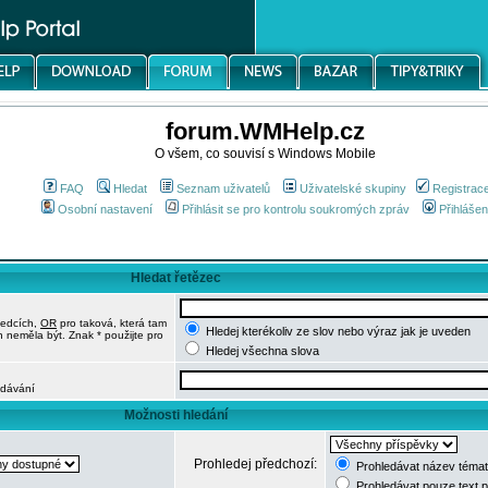
forum.WMHelp.cz
O všem, co souvisí s Windows Mobile
FAQ
Hledat
Seznam uživatelů
Uživatelské skupiny
Registrac
Osobní nastavení
Přihlásit se pro kontrolu soukromých zpráv
Přihlášen
Hledat řetězec
ledcích,
OR
pro taková, která tam
Hledej kterékoliv ze slov nebo výraz jak je uveden
h neměla být. Znak * použijte pro
Hledej všechna slova
edávání
Možnosti hledání
Prohledej předchozí:
Prohledávat název témat
Prohledávat pouze text 