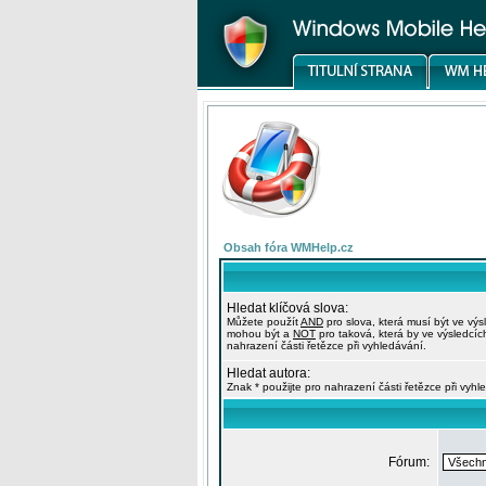
Obsah fóra WMHelp.cz
Hledat klíčová slova:
Můžete použít
AND
pro slova, která musí být ve výs
mohou být a
NOT
pro taková, která by ve výsledcíc
nahrazení části řetězce při vyhledávání.
Hledat autora:
Znak * použijte pro nahrazení části řetězce při vyhl
Fórum: