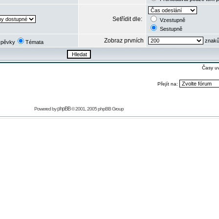
Setřídit dle:
Vzestupně
Sestupně
Zobraz prvních
znaků
spěvky
Témata
Časy u
Přejít na:
phpBB
Powered by
© 2001, 2005 phpBB Group