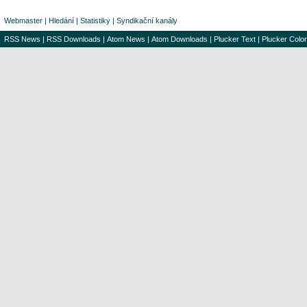
Webmaster
|
Hledání
|
Statistiky
|
Syndikační kanály
RSS News
|
RSS Downloads
|
Atom News
|
Atom Downloads
|
Plucker Text
|
Plucker Color