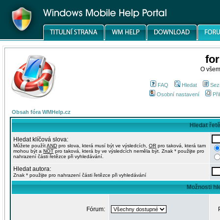
fo
O všem
FAQ
Hledat
Sez
Osobní nastavení
Při
Obsah fóra WMHelp.cz
Hledat řet
Hledat klíčová slova:
Můžete použít
AND
pro slova, která musí být ve výsledcích,
OR
pro taková, která tam
mohou být a
NOT
pro taková, která by ve výsledcích neměla být. Znak * použijte pro
nahrazení části řetězce při vyhledávání.
Hledat autora:
Znak * použijte pro nahrazení části řetězce při vyhledávání
Možnosti hl
Fórum: