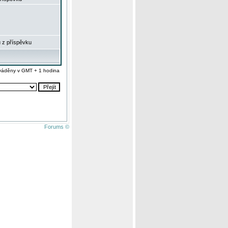
 z příspěvku
váděny v GMT + 1 hodina
Forums ©