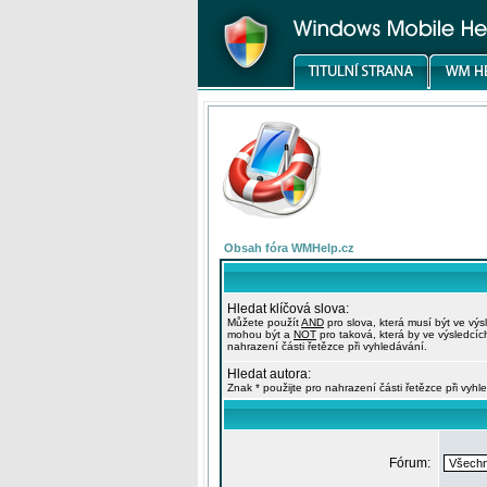
Obsah fóra WMHelp.cz
Hledat klíčová slova:
Můžete použít
AND
pro slova, která musí být ve výs
mohou být a
NOT
pro taková, která by ve výsledcíc
nahrazení části řetězce při vyhledávání.
Hledat autora:
Znak * použijte pro nahrazení části řetězce při vyhl
Fórum: