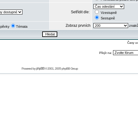
Setřídit dle:
Vzestupně
Sestupně
Zobraz prvních
znaků
spěvky
Témata
Časy u
Přejít na:
phpBB
Powered by
© 2001, 2005 phpBB Group