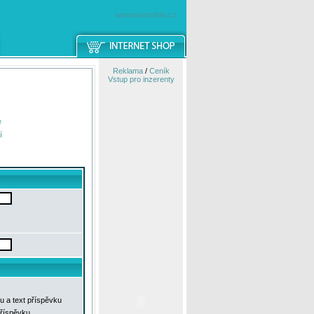
windowsmobile.cz
Reklama
/
Ceník
Vstup pro inzerenty
e
í
u a text příspěvku
příspěvku