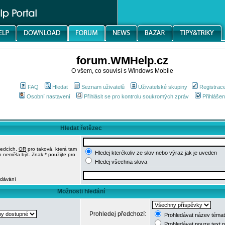
forum.WMHelp.cz
O všem, co souvisí s Windows Mobile
FAQ
Hledat
Seznam uživatelů
Uživatelské skupiny
Registrac
Osobní nastavení
Přihlásit se pro kontrolu soukromých zpráv
Přihlášen
Hledat řetězec
ledcích,
OR
pro taková, která tam
Hledej kterékoliv ze slov nebo výraz jak je uveden
h neměla být. Znak * použijte pro
Hledej všechna slova
edávání
Možnosti hledání
Prohledej předchozí:
Prohledávat název témat
Prohledávat pouze text 