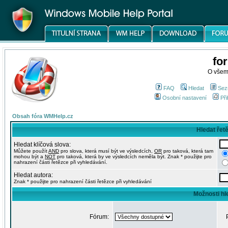
fo
O všem
FAQ
Hledat
Sez
Osobní nastavení
Při
Obsah fóra WMHelp.cz
Hledat řet
Hledat klíčová slova:
Můžete použít
AND
pro slova, která musí být ve výsledcích,
OR
pro taková, která tam
mohou být a
NOT
pro taková, která by ve výsledcích neměla být. Znak * použijte pro
nahrazení části řetězce při vyhledávání.
Hledat autora:
Znak * použijte pro nahrazení části řetězce při vyhledávání
Možnosti hl
Fórum: