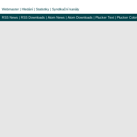
Webmaster
|
Hledání
|
Statistiky
|
Syndikační kanály
RSS News
|
RSS Downloads
|
Atom News
|
Atom Downloads
|
Plucker Text
|
Plucker Color