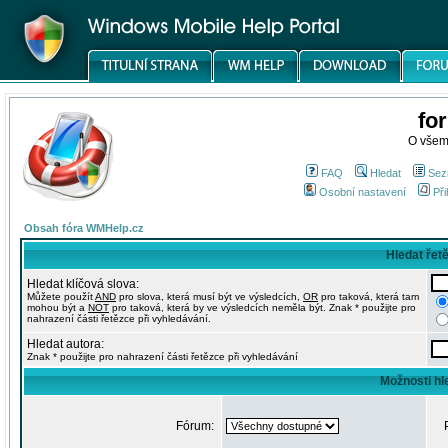
fo
O všem
FAQ
Hledat
Sez
Osobní nastavení
Při
Obsah fóra WMHelp.cz
Hledat řet
Hledat klíčová slova:
Můžete použít
AND
pro slova, která musí být ve výsledcích,
OR
pro taková, která tam
mohou být a
NOT
pro taková, která by ve výsledcích neměla být. Znak * použijte pro
nahrazení části řetězce při vyhledávání.
Hledat autora:
Znak * použijte pro nahrazení části řetězce při vyhledávání
Možnosti hl
Fórum: