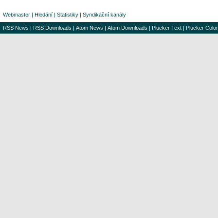
Webmaster
|
Hledání
|
Statistiky
|
Syndikační kanály
RSS News
|
RSS Downloads
|
Atom News
|
Atom Downloads
|
Plucker Text
|
Plucker Color