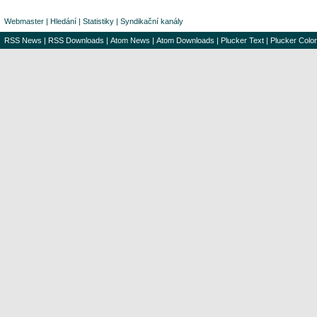
Webmaster
|
Hledání
|
Statistiky
|
Syndikační kanály
RSS News
|
RSS Downloads
|
Atom News
|
Atom Downloads
|
Plucker Text
|
Plucker Color