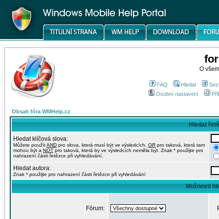
fo
O všem
FAQ
Hledat
Sez
Osobní nastavení
Při
Obsah fóra WMHelp.cz
Hledat řet
Hledat klíčová slova:
Můžete použít
AND
pro slova, která musí být ve výsledcích,
OR
pro taková, která tam
mohou být a
NOT
pro taková, která by ve výsledcích neměla být. Znak * použijte pro
nahrazení části řetězce při vyhledávání.
Hledat autora:
Znak * použijte pro nahrazení části řetězce při vyhledávání
Možnosti hl
Fórum: